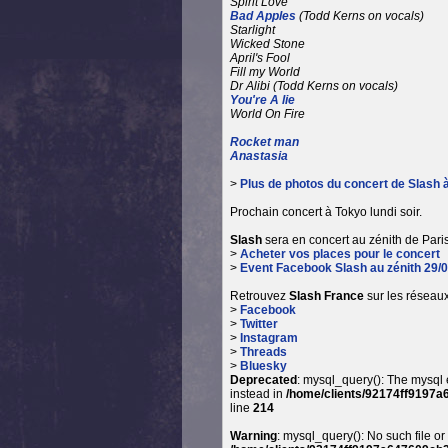
Spirit Love
Bad Apples
(Todd Kerns on vocals)
Starlight
Wicked Stone
April's Fool
Fill my World
Dr Alibi (Todd Kerns on vocals)
You're A lie
World On Fire
Rocket man
Anastasia
>
Plus de photos du concert de Slash 
Prochain concert à Tokyo lundi soir.
Slash
sera en concert au zénith de Paris 
>
Acheter vos places pour le concert
>
Event Facebook Slash au zénith 29/
Retrouvez
Slash France
sur les réseaux
>
Facebook
>
Twitter
>
Instagram
>
Threads
>
Bluesky
Deprecated
: mysql_query(): The mysql 
instead in
/home/clients/92174ff9197a
line
214
Warning
: mysql_query(): No such file or 