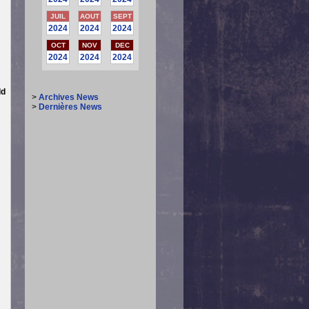
JUIL
AOUT
SEPT
2024
2024
2024
OCT
NOV
DEC
2024
2024
2024
dd
>
Archives News
>
Dernières News