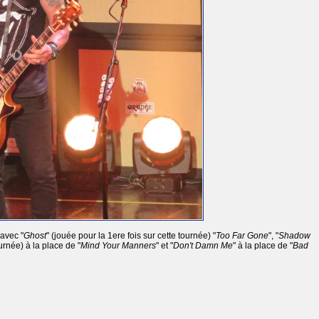
avec "
Ghost
" (jouée pour la 1ere fois sur cette tournée) "
Too Far Gone
", "
Shadow
ournée) à la place de "
Mind Your Manners
" et "
Don't Damn Me
" à la place de "
Bad