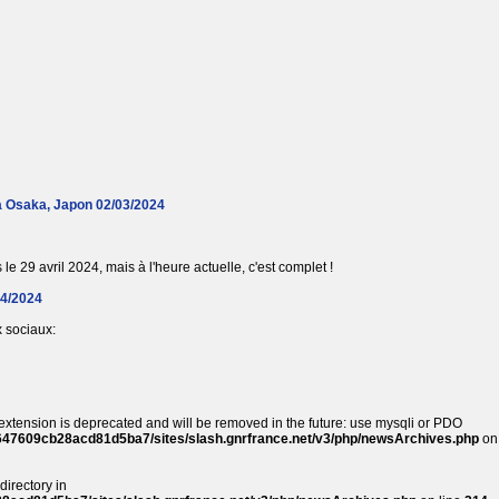
à Osaka, Japon 02/03/2024
le 29 avril 2024, mais à l'heure actuelle, c'est complet !
04/2024
 sociaux:
extension is deprecated and will be removed in the future: use mysqli or PDO
647609cb28acd81d5ba7/sites/slash.gnrfrance.net/v3/php/newsArchives.php
on
directory in