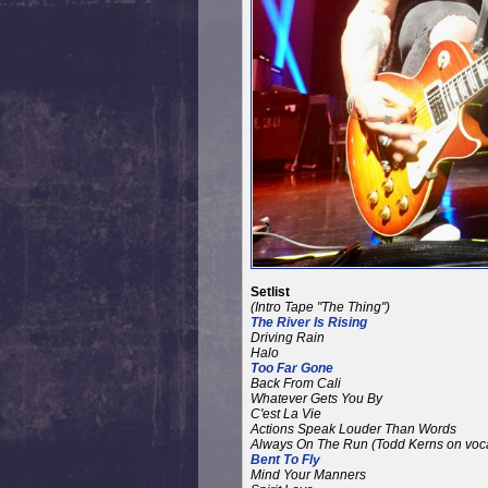
Setlist
(Intro Tape "The Thing")
The River Is Rising
Driving Rain
Halo
Too Far Gone
Back From Cali
Whatever Gets You By
C'est La Vie
Actions Speak Louder Than Words
Always On The Run
(Todd Kerns on voc
Bent To Fly
Mind Your Manners