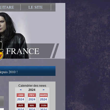
UITARE
LE SITE
FRANCE
 depuis 2010 !
Calendrier des news
<
2024
>
JAN
FEV
MARS
2024
2024
2024
AVR
MAI
JUIN
2024
2024
2024