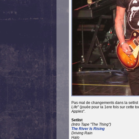
Pas mal de changements dans la setlist 
Life
" (jouée pour la 1ere fois sur cette t
Apples
".
Setlist
(Intro Tape "The Thing")
The River Is Rising
Driving Rain
Halo