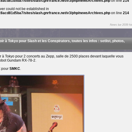
8acd81d5ba7/sites/slash.gnrfrance.net/v3/php/newsArchives.php
on line
214
erver could not be established in
8acd81d5ba7/sites/slash.gnrfrance.net/v3/php/newsArchives.php
on line
214
News lue 2039 foi
ir à Tokyo pour Slash et les Conspirators, toutes les infos : setlist, photos,
r à Tokyo pour 2 concerts au Zepp, salle de 2500 places devant laquelle vous
 robot Gundam RX-78-2.
t pour
SMKC
.