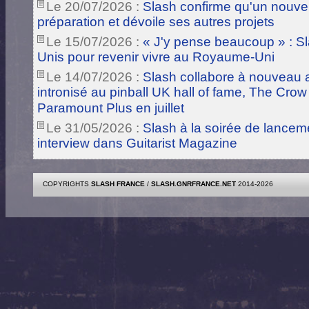
Le 20/07/2026 :
Slash confirme qu'un nouve
préparation et dévoile ses autres projets
Le 15/07/2026 :
« J'y pense beaucoup » : Sla
Unis pour revenir vivre au Royaume-Uni
Le 14/07/2026 :
Slash collabore à nouveau a
intronisé au pinball UK hall of fame, The Crow
Paramount Plus en juillet
Le 31/05/2026 :
Slash à la soirée de lance
interview dans Guitarist Magazine
COPYRIGHTS
SLASH FRANCE
/
SLASH.GNRFRANCE.NET
2014-2026