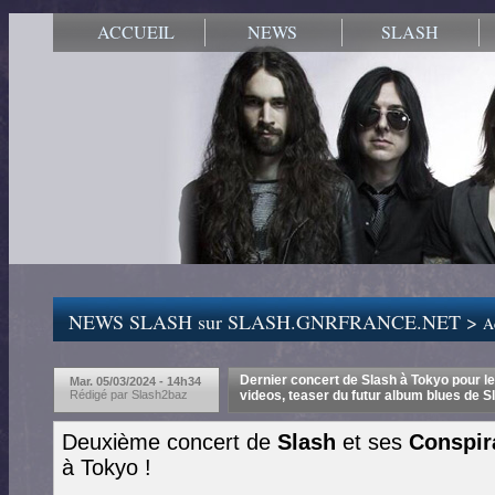
ACCUEIL
NEWS
SLASH
NEWS SLASH sur SLASH.GNRFRANCE.NET >
Ac
Dernier concert de Slash à Tokyo pour les
Mar. 05/03/2024 - 14h34
Rédigé par Slash2baz
videos, teaser du futur album blues de S
Deuxième concert de
Slash
et ses
Conspir
à Tokyo !