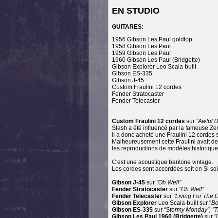
EN STUDIO
GUITARES
:
1956 Gibson Les Paul goldtop
1958 Gibson Les Paul
1959 Gibson Les Paul
1960 Gibson Les Paul (Bridgette)
Gibson Explorer Leo Scala-built
Gibson ES-335
Gibson J-45
Custom Fraulini 12 cordes
Fender Stratocaster
Fender Telecaster
Custom Fraulini 12 cordes
sur
"Awful 
Slash a été influencé par la fameuse Zema
Il a donc acheté une Fraulini 12 cordes
Malheureusement cette Fraulini avait des
les reproductions de modèles historique
C'est une acoustique baritone vintage.
Les cordes sont accordées soit en Si so
Gibson J-45
sur
"Oh Well"
Fender Stratocaster
sur
"Oh Well"
Fender Telecaster
sur
"Living For The C
Gibson Explorer
Leo Scala-built sur "
Bo
Gibson ES-335
sur
"Stormy Monday", "Th
Gibson Les Paul 1960 (Bridgette)
sur
"