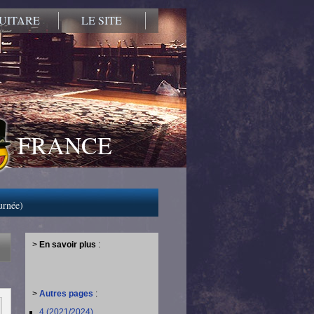
UITARE
LE SITE
FRANCE
urnée)
>
En savoir plus
:
>
Autres pages
:
4 (2021/2024)