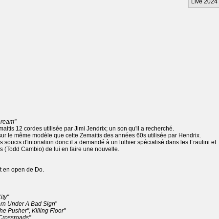
Live 2024
Dream"
itis 12 cordes utilisée par Jimi Jendrix; un son qu'il a recherché.
 sur le même modèle que cette Zemaitis des années 60s utilisée par Hendrix.
 soucis d'intonation donc il a demandé à un luthier spécialisé dans les Fraulini et
s (Todd Cambio) de lui en faire une nouvelle.
it en open de Do.
ity"
rn Under A Bad Sign
"
e Pusher", Killing Floor"
Crossroads"