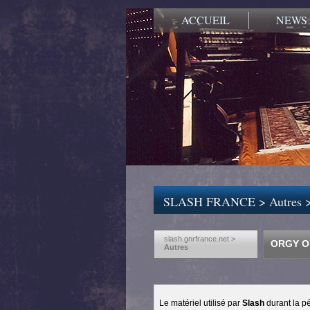
ACCUEIL
NEWS
SLASH FRANCE
>
Autres
slash.gnrfrance.net >
ORGY OF
Autres
Le matériel utilisé par
Slash
durant la pé