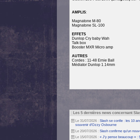
AMPLIS
:
Magnatone M-80
Magnatone SL-100
EFFETS
Dunlop Cry baby Wah
Talk box
Booster MXR Micro amp
AUTRES
Cordes : 11-48 Ernie Ball
Médiator Dunlop 1.14mm
|
Les 5 dernières news concernant Slas
Le 31/07/2026 :
Slash se confie : les 10 a
souvenir d'Ozzy Osbourne
Le 20/07/2026 :
Slash confirme qu'un nouv
Le 15/07/2026 :
« J'y pense beaucoup » : 