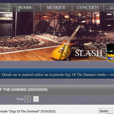
SLASH
MUSIQUE
CONCERTS
G
SLASH
>
Détails sur le matériel utilisé sur la période Ogy Of The Damned (studio + to
 THE DAMNED (2024/2025)
Page
1
-
2
Studio
riode "
Orgy Of The Damned
" 2024/2025.