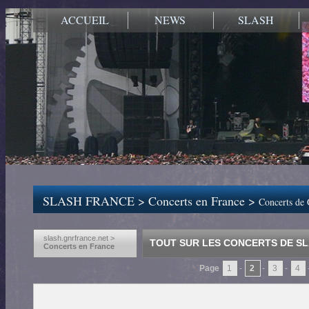
ACCUEIL
NEWS
SLASH
SLASH FRANCE
>
Concerts en France
>
Concerts de 
slash.gnrfrance.net >
TOUT SUR LES CONCERTS DE SL
Concerts en France
Page
1
-
2
-
3
-
4