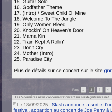
15. Guitar Solo
16. Godfather Theme
17. (Intro) / Sweet Child O' Mine
18. Welcome To The Jungle
19. Only Women Bleed
20. Knockin' On Heaven's Door
21. Mama Kin
22. Train Kept A Rollin'
23. Don't Cry
24. Mother (Intro)
25. Paradise City
Plus de détails sur ce concert sur le site
gnr
Page
1
-
2
-
3
-
4
|
Les 5 dernières news concernant Concert sur slash.gnrfrance.net
Le 18/09/2025 :
Slash annonce la sortie d'
festival, apparition au concert de Joe Perry à