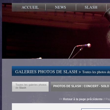
ACCUEIL
NEWS
SLASH
GALERIES PHOTOS DE SLASH >
Toutes les photos de
Toutes les galeries photos
PHOTOS DE SLASH : CONCERT - SOLO -
de
Slash
<<
Retour à la page précédente
// Pa