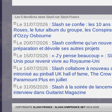
|
Les 5 dernières news Slash sur Slash France
Le 31/07/2026 :
Slash se confie : les 10 ans
Roses, le futur album du groupe, les Conspira
d'Ozzy Osbourne
Le 20/07/2026 :
Slash confirme qu'un nouve
préparation et dévoile ses autres projets
Le 15/07/2026 :
« J'y pense beaucoup » : Sla
Unis pour revenir vivre au Royaume-Uni
Le 14/07/2026 :
Slash collabore à nouveau a
intronisé au pinball UK hall of fame, The Crow
Paramount Plus en juillet
Le 31/05/2026 :
Slash à la soirée de lance
interview dans Guitarist Magazine
COPYRIGHTS
SLASH FRANCE
/
SLASH.GNRFRANCE.NET
2014-2026