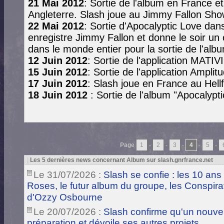
21 Mai 2012
: Sortie de l'album en France 
Angleterre. Slash joue au Jimmy Fallon Sho
22 Mai 2012
: Sortie d'Apocalyptic Love da
enregistre Jimmy Fallon et donne le soir un
dans le monde entier pour la sortie de l'alb
12 Juin 2012
: Sortie de l'application MATI
15 Juin 2012
: Sortie de l'application Amplit
17 Juin 2012
: Slash joue en France au Hell
18 Juin 2012
: Sortie de l'album "Apocalypt
Page
1
-
2
-
3
-
4
-
5
-
|
Les 5 dernières news concernant Album sur slash.gnrfrance.net
Le 31/07/2026 :
Slash se confie : les 10 ans
Roses, le futur album du groupe, les Conspira
d'Ozzy Osbourne
Le 20/07/2026 :
Slash confirme qu'un nouve
préparation et dévoile ses autres projets