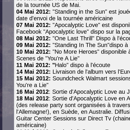
de la tournée US de Mai.
04 Mai 2012:
"Standing in the Sun" est joué
date d'envoi de la tournée américaine
07 Mai 2012:
"Apocalyptic Love" est disponib
Facebook "Apocalyptic love" dispo sur la pa
08 Mai 2012:
"One Last Thrill" Dispo à l'éco
09 Mai 2012:
"Standing In The Sun"dispo à 
10 Mai 2012:
"No More Heroes" disponible à
Scenes de "You're A Lie"
11 Mai 2012: "
Halo" dispo à l'écoute
14 Mai 2012:
Livraison de l'album vers l'Eu
15 Mai 2012:
Soundcheck Walmart sessions d
You're a Lie"
16 Mai 2012
: Sortie d'Apocalyptic Love au 
18 Mai 2012
: Sortie d'Apocalyptic Love en 
(des release party sont organisées à travers
l'Allemagne!), en Suède, en Australie. Diffu
Guitar Center Sessions sur Direct Tv (chain
américaine)