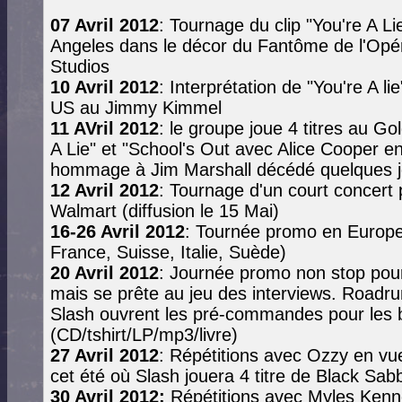
07 Avril 2012
: Tournage du clip "You're A Li
Angeles dans le décor du Fantôme de l'Opér
Studios
10 Avril 2012
: Interprétation de "You're A li
US au Jimmy Kimmel
11 AVril 2012
: le groupe joue 4 titres au G
A Lie" et "School's Out avec Alice Cooper e
hommage à Jim Marshall décédé quelques jo
12 Avril 2012
: Tournage d'un court concer
Walmart (diffusion le 15 Mai)
16-26 Avril 2012
: Tournée promo en Europe
France, Suisse, Italie, Suède)
20 Avril 2012
: Journée promo non stop pour 
mais se prête au jeu des interviews. Roadr
Slash ouvrent les pré-commandes pour les 
(CD/tshirt/LP/mp3/livre)
27 Avril 2012
: Répétitions avec Ozzy en v
cet été où Slash jouera 4 titre de Black Sab
30 Avril 2012:
Répétitions avec Myles Kenn