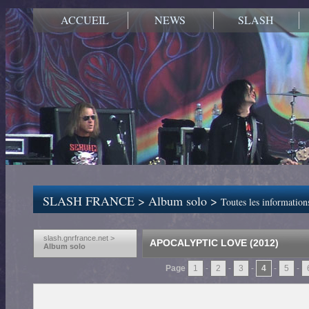
ACCUEIL
NEWS
SLASH
SLASH FRANCE
>
Album solo
>
Toutes les informatio
slash.gnrfrance.net >
APOCALYPTIC LOVE (2012)
Album solo
Page
1
-
2
-
3
-
4
-
5
-