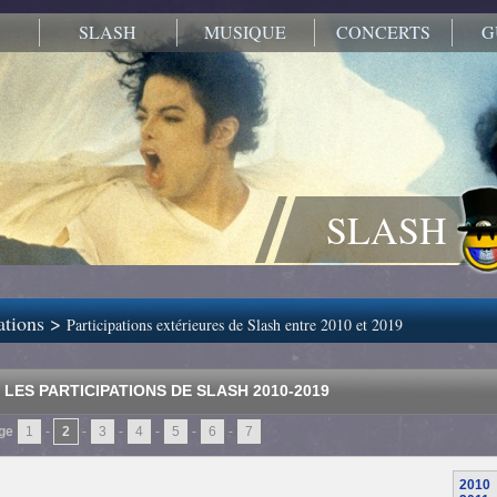
SLASH
MUSIQUE
CONCERTS
G
SLASH
pations
>
Participations extérieures de Slash entre 2010 et 2019
LES PARTICIPATIONS DE SLASH 2010-2019
ge
1
-
2
-
3
-
4
-
5
-
6
-
7
2010