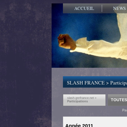
ACCUEIL
NEWS
SLASH FRANCE
>
Partici
slash.gnrfrance.net >
TOUTES 
Participations
Pa
Année 2011