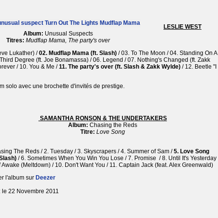
LESLIE WEST
Album:
Unusual Suspects
Titres:
Mudflap Mama, The party's over
eve Lukather) /
02. Mudflap Mama (ft. Slash)
/ 03. To The Moon / 04. Standing On A
5. Third Degree (ft. Joe Bonamassa) / 06. Legend / 07. Nothing's Changed (ft. Zakk
orever / 10. You & Me /
11. The party's over (ft. Slash & Zakk Wylde)
/ 12. Beetle "I
 solo avec une brochette d'invités de prestige.
SAMANTHA RONSON & THE UNDERTAKERS
Album:
Chasing the Reds
Titre:
Love Song
sing The Reds / 2. Tuesday / 3. Skyscrapers / 4. Summer of Sam /
5. Love Song
 Slash)
/ 6. Sometimes When You Win You Lose / 7. Promise / 8. Until It's Yesterday 
f Awake (Meltdown) / 10. Don't Want You / 11. Captain Jack (feat. Alex Greenwald)
r l'album sur
Deezer
e: le 22 Novembre 2011