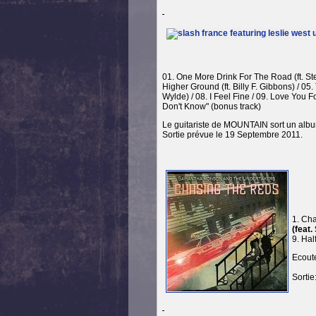
01. One More Drink For The Road (ft. St
Higher Ground (ft. Billy F. Gibbons) / 0
Wylde) / 08. I Feel Fine / 09. Love You F
Don't Know" (bonus track)
Le guitariste de MOUNTAIN sort un album
Sortie prévue le 19 Septembre 2011.
1. Cha
(feat.
9. Hal
Ecoute
Sorti