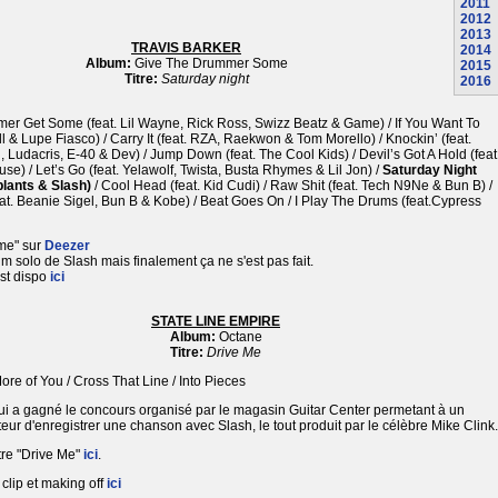
2011
2012
2013
TRAVIS BARKER
2014
Album:
Give The Drummer Some
2015
Titre:
Saturday night
2016
er Get Some (feat. Lil Wayne, Rick Ross, Swizz Beatz & Game) / If You Want To
ell & Lupe Fiasco) / Carry It (feat. RZA, Raekwon & Tom Morello) / Knockin’ (feat.
Ludacris, E-40 & Dev) / Jump Down (feat. The Cool Kids) / Devil’s Got A Hold (feat
se) / Let’s Go (feat. Yelawolf, Twista, Busta Rhymes & Lil Jon) /
Saturday Night
plants & Slash)
/ Cool Head (feat. Kid Cudi) / Raw Shit (feat. Tech N9Ne & Bun B) /
feat. Beanie Sigel, Bun B & Kobe) / Beat Goes On / I Play The Drums (feat.Cypress
me" sur
Deezer
bum solo de Slash mais finalement ça ne s'est pas fait.
est dispo
ici
STATE LINE EMPIRE
Album:
Octane
Titre:
Drive Me
ore of You / Cross That Line / Into Pieces
i a gagné le concours organisé par le magasin Guitar Center permetant à un
ur d'enregistrer une chanson avec Slash, le tout produit par le célèbre Mike Clink.
itre "Drive Me"
ici
.
 clip et making off
ici