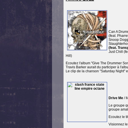
Can A Drumm
(feat. Pharr
Snoop Dogg, 
Slaughterhou
(feat. Trans
Just Chill (
Hill)
Ecoutez l'album "Give The Drummer So
Travis Barker aurait du participer à l'al
Le clip de la chanson "Saturday Night" 
Drive Me
/ M
Le groupe qu
groupe amate
Ecoutez le t
Visionnez le